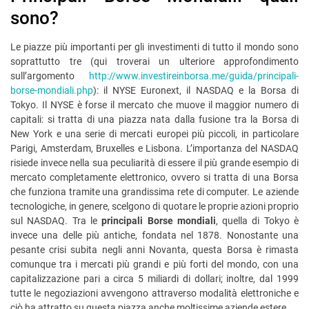
sono?
Le piazze più importanti per gli investimenti di tutto il mondo sono
soprattutto tre (qui troverai un ulteriore approfondimento
sull’argomento
http://www.investireinborsa.me/guida/principali-
borse-mondiali.php
): il NYSE Euronext, il NASDAQ e la Borsa di
Tokyo. Il NYSE è forse il mercato che muove il maggior numero di
capitali: si tratta di una piazza nata dalla fusione tra la Borsa di
New York e una serie di mercati europei più piccoli, in particolare
Parigi, Amsterdam, Bruxelles e Lisbona. L’importanza del NASDAQ
risiede invece nella sua peculiarità di essere il più grande esempio di
mercato completamente elettronico, ovvero si tratta di una Borsa
che funziona tramite una grandissima rete di computer. Le aziende
tecnologiche, in genere, scelgono di quotare le proprie azioni proprio
sul NASDAQ. Tra le
principali Borse mondiali
, quella di Tokyo è
invece una delle più antiche, fondata nel 1878. Nonostante una
pesante crisi subita negli anni Novanta, questa Borsa è rimasta
comunque tra i mercati più grandi e più forti del mondo, con una
capitalizzazione pari a circa 5 miliardi di dollari; inoltre, dal 1999
tutte le negoziazioni avvengono attraverso modalità elettroniche e
ciò ha attratto su questa piazza anche moltissime aziende estere.