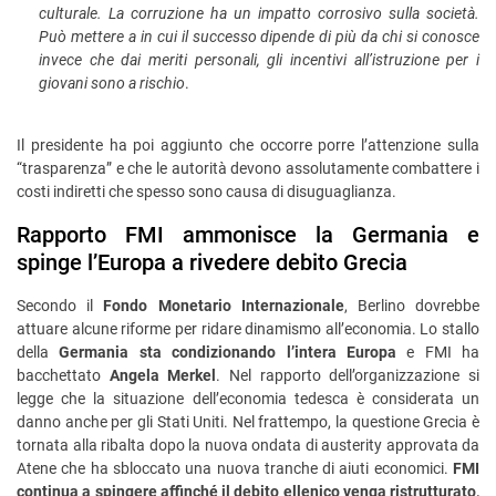
culturale. La corruzione ha un impatto corrosivo sulla società.
Può mettere a in cui il successo dipende di più da chi si conosce
invece che dai meriti personali, gli incentivi all’istruzione per i
giovani sono a rischio
.
Il presidente ha poi aggiunto che occorre porre l’attenzione sulla
“trasparenza” e che le autorità devono assolutamente combattere i
costi indiretti che spesso sono causa di disuguaglianza.
Rapporto FMI ammonisce la Germania e
spinge l’Europa a rivedere debito Grecia
Secondo il
Fondo Monetario Internazionale
, Berlino dovrebbe
attuare alcune riforme per ridare dinamismo all’economia. Lo stallo
della
Germania sta condizionando l’intera Europa
e FMI ha
bacchettato
Angela
Merkel
. Nel rapporto dell’organizzazione si
legge che la situazione dell’economia tedesca è considerata un
danno anche per gli Stati Uniti. Nel frattempo, la questione Grecia è
tornata alla ribalta dopo la nuova ondata di austerity approvata da
Atene che ha sbloccato una nuova tranche di aiuti economici.
FMI
continua a spingere affinché il debito ellenico venga ristrutturato,