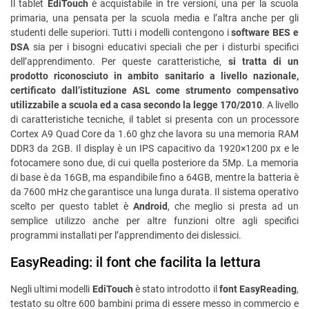
Il tablet
EdiTouch
è acquistabile in tre versioni, una per la scuola
primaria, una pensata per la scuola media e l’altra anche per gli
studenti delle superiori. Tutti i modelli contengono i
software BES e
DSA
sia per i bisogni educativi speciali che per i disturbi specifici
dell’apprendimento. Per queste caratteristiche,
si tratta di un
prodotto riconosciuto in ambito sanitario a livello nazionale,
certificato dall’istituzione ASL come strumento compensativo
utilizzabile a scuola ed a casa secondo la legge 170/2010
. A livello
di caratteristiche tecniche, il tablet si presenta con un processore
Cortex A9 Quad Core da 1.60 ghz che lavora su una memoria RAM
DDR3 da 2GB. Il display è un IPS capacitivo da 1920×1200 px e le
fotocamere sono due, di cui quella posteriore da 5Mp. La memoria
di base è da 16GB, ma espandibile fino a 64GB, mentre la batteria è
da 7600 mHz che garantisce una lunga durata. Il sistema operativo
scelto per questo tablet è
Android
, che meglio si presta ad un
semplice utilizzo anche per altre funzioni oltre agli specifici
programmi installati per l’apprendimento dei dislessici.
EasyReading: il font che facilita la lettura
Negli ultimi modelli
EdiTouch
è stato introdotto il
font EasyReading
,
testato su oltre 600 bambini prima di essere messo in commercio e