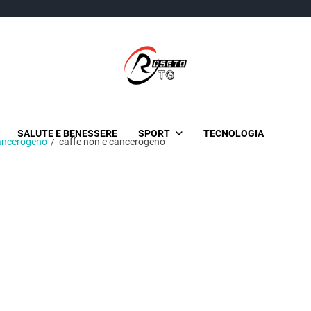
TgRoseto
News Locali su Roseto e l'Abruzzo
SALUTE E BENESSERE
SPORT
TECNOLOGIA
cancerogeno
caffe non e cancerogeno