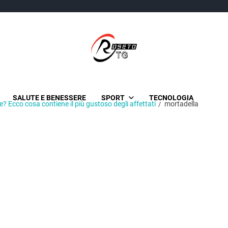
TgRoseto
News Locali su Roseto e l’Abruzzo
SALUTE E BENESSERE
SPORT
TECNOLOGIA
? Ecco cosa contiene il più gustoso degli affettati
mortadella