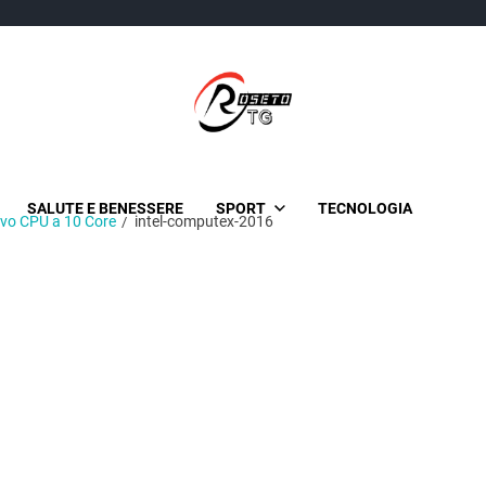
TgRoseto
News Locali su Roseto e l’Abruzzo
SALUTE E BENESSERE
SPORT
TECNOLOGIA
uovo CPU a 10 Core
intel-computex-2016