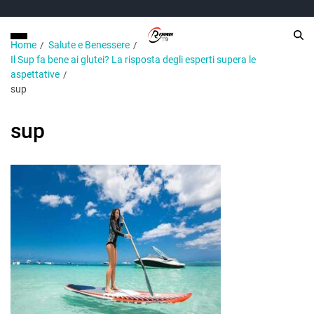
Home
Salute e Benessere
Il Sup fa bene ai glutei? La risposta degli esperti supera le
aspettative
sup
sup