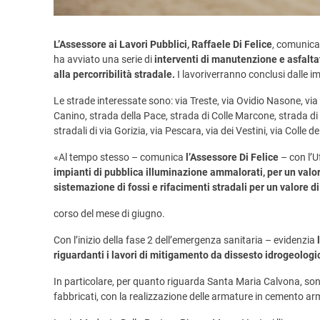
L’Assessore ai Lavori Pubblici, Raffaele Di Felice
, comunica 
ha avviato una serie di
interventi di manutenzione e asfaltatu
alla percorribilità stradale.
I lavoriverranno conclusi dalle i
Le strade interessate sono: via Treste, via Ovidio Nasone, via
Canino, strada della Pace, strada di Colle Marcone, strada d
stradali di via Gorizia, via Pescara, via dei Vestini, via Colle de
«Al tempo stesso – comunica
l’Assessore Di Felice
– con l’U
impianti di pubblica illuminazione ammalorati, per un valor
sistemazione di fossi e rifacimenti stradali per un valore d
corso del mese di giugno.
Con l’inizio della fase 2 dell’emergenza sanitaria – evidenzia
riguardanti i lavori di mitigamento da dissesto idrogeologi
In particolare, per quanto riguarda Santa Maria Calvona, sono
fabbricati, con la realizzazione delle armature in cemento ar