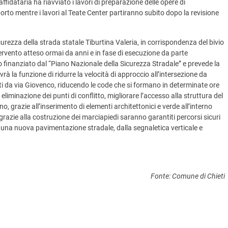
fidataria ha riavviato i lavori di preparazione delle opere di
rto mentre i lavori al Teate Center partiranno subito dopo la revisione
icurezza della strada statale Tiburtina Valeria, in corrispondenza del bivio
ntervento atteso ormai da anni e in fase di esecuzione da parte
 finanziato dal “Piano Nazionale della Sicurezza Stradale” e prevede la
à la funzione di ridurre la velocità di approccio all’intersezione da
nti da via Giovenco, riducendo le code che si formano in determinate ore
 eliminazione dei punti di conflitto, migliorare l’accesso alla struttura del
o, grazie all’inserimento di elementi architettonici e verde all’interno
razie alla costruzione dei marciapiedi saranno garantiti percorsi sicuri
i una nuova pavimentazione stradale, dalla segnaletica verticale e
Fonte: Comune di Chieti