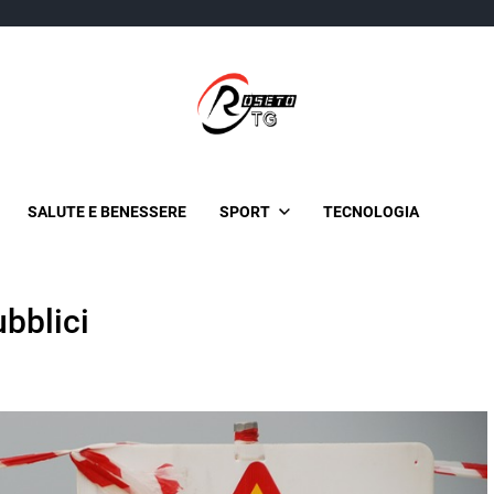
TgRoseto
News Locali su Roseto e l'Abruzzo
SALUTE E BENESSERE
SPORT
TECNOLOGIA
ubblici