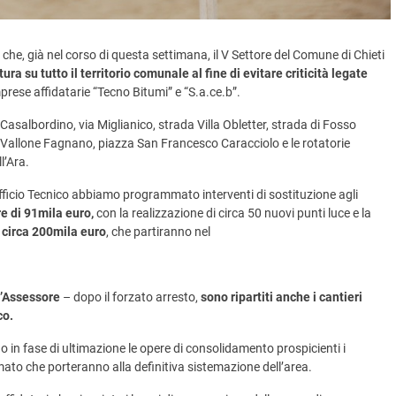
che, già nel corso di questa settimana, il V Settore del Comune di Chieti
ra su tutto il territorio comunale al fine di evitare criticità legate
mprese affidatarie “Tecno Bitumi” e “S.a.ce.b”.
 Casalbordino, via Miglianico, strada Villa Obletter, strada di Fosso
i Vallone Fagnano, piazza San Francesco Caracciolo e le rotatorie
ll’Ara.
fficio Tecnico abbiamo programmato interventi di sostituzione agli
e di 91mila euro,
con la realizzazione di circa 50 nuovi punti luce e la
i circa 200mila euro
, che partiranno nel
l’Assessore
– dopo il forzato arresto,
sono ripartiti anche i
cantieri
co.
 in fase di ultimazione le opere di consolidamento prospicienti i
mato che porteranno alla definitiva sistemazione dell’area.