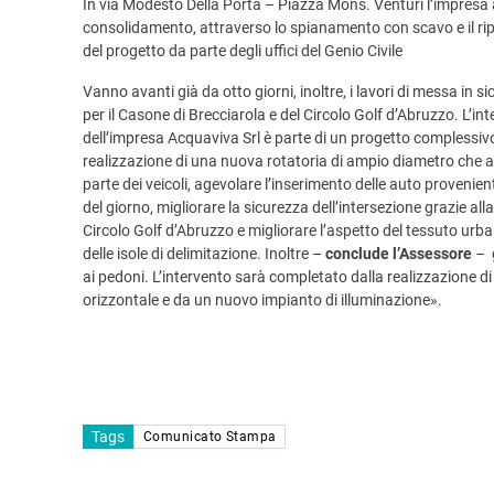
In via Modesto Della Porta – Piazza Mons. Venturi l’impresa af
consolidamento, attraverso lo spianamento con scavo e il ripo
del progetto da parte degli uffici del Genio Civile
Vanno avanti già da otto giorni, inoltre, i lavori di messa in s
per il Casone di Brecciarola e del Circolo Golf d’Abruzzo. L’i
dell’impresa Acquaviva Srl è parte di un progetto complessivo
realizzazione di una nuova rotatoria di ampio diametro che avr
parte dei veicoli, agevolare l’inserimento delle auto provenie
del giorno, migliorare la sicurezza dell’intersezione grazie alla
Circolo Golf d’Abruzzo e migliorare l’aspetto del tessuto urban
delle isole di delimitazione. Inoltre –
conclude l’Assessore
– g
ai pedoni. L’intervento sarà completato dalla realizzazione d
orizzontale e da un nuovo impianto di illuminazione».
Tags
Comunicato Stampa