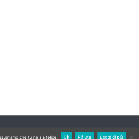
assumiamo che tu ne sia felice.
Ok
Rifiuta
Leggi di più