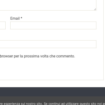
Email
*
o browser per la prossima volta che commento.
ore esperienza sul nostro sito. Se continui ad utilizzare questo sito noi 