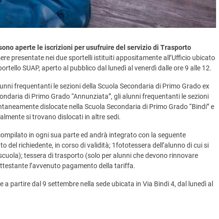
ono aperte le iscrizioni per usufruire del servizio di Trasporto
 presentate nei due sportelli istituiti appositamente all’Ufficio ubicato
sportello SUAP, aperto al pubblico dal lunedì al venerdì dalle ore 9 alle 12.
i alunni frequentanti le sezioni della Scuola Secondaria di Primo Grado ex
daria di Primo Grado “Annunziata”, gli alunni frequentanti le sezioni
taneamente dislocate nella Scuola Secondaria di Primo Grado “Bindi” e
ualmente si trovano dislocati in altre sedi.
compilato in ogni sua parte ed andrà integrato con la seguente
l richiedente, in corso di validità; 1fototessera dell’alunno di cui si
scuola); tessera di trasporto (solo per alunni che devono rinnovare
o attestante l’avvenuto pagamento della tariffa.
a partire dal 9 settembre nella sede ubicata in Via Bindi 4, dal lunedì al