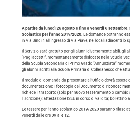
A partire da lunedì 26 agosto e fino a venerdì 6 settembre, s
Scolastico per l’anno 2019/2020.
Le domande potranno essere
in Via Bindi 4 all’ingresso di Via Piave, nei locali adiacenti lo 
Il Servizio sarà gratuito per gli alunni diversamente abili, gl
“Pagliaccetti”, momentaneamente dislocate nella Scuola Secon
della Scuola Secondaria di Primo Grado “Annunziata” momen
gli alunni iscritti alla Scuola Primaria di Colleranesco che att
Il modulo di domanda da presentare all’Ufficio dovrà essere 
documentazione: 1fotocopia del Documento di riconoscimento de
richiede il trasporto (solo per nuovo tesseramento o cambio 
l’iscrizione); attestazione ISEE in corso di validità; bollettin
Le tessere per l’anno scolastico 2019/2020 saranno rilasciate 
venerdì dalle ore 09 alle 12.