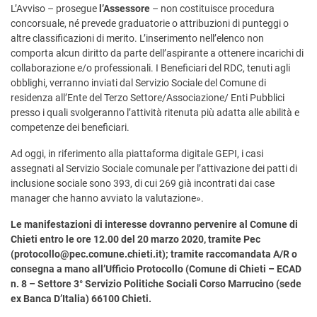
L’Avviso – prosegue
l’Assessore
– non costituisce procedura
concorsuale, né prevede graduatorie o attribuzioni di punteggi o
altre classificazioni di merito. L’inserimento nell’elenco non
comporta alcun diritto da parte dell’aspirante a ottenere incarichi di
collaborazione e/o professionali. I Beneficiari del RDC, tenuti agli
obblighi, verranno inviati dal Servizio Sociale del Comune di
residenza all’Ente del Terzo Settore/Associazione/ Enti Pubblici
presso i quali svolgeranno l’attività ritenuta più adatta alle abilità e
competenze dei beneficiari.
Ad oggi, in riferimento alla piattaforma digitale GEPI, i casi
assegnati al Servizio Sociale comunale per l’attivazione dei patti di
inclusione sociale sono 393, di cui 269 già incontrati dai case
manager che hanno avviato la valutazione».
Le manifestazioni di interesse dovranno pervenire al Comune di
Chieti entro le ore 12.00 del 20 marzo 2020, tramite Pec
(
protocollo@pec.comune.chieti.it
); tramite raccomandata A/R o
consegna a mano all’Ufficio Protocollo (Comune di Chieti – ECAD
n. 8 – Settore 3° Servizio Politiche Sociali Corso Marrucino (sede
ex Banca D’Italia) 66100 Chieti.