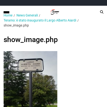
Home
News Generali
Teramo: è stato inaugurato il Largo Alberto Aiardi
show_image.php
show_image.php