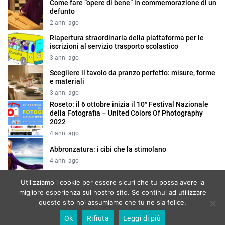
Come fare “opere di bene” in commemorazione di un
defunto
2 anni ago
Riapertura straordinaria della piattaforma per le
iscrizioni al servizio trasporto scolastico
3 anni ago
Scegliere il tavolo da pranzo perfetto: misure, forme
e materiali
3 anni ago
Roseto: il 6 ottobre inizia il 10° Festival Nazionale
della Fotografia – United Colors Of Photography
2022
4 anni ago
Abbronzatura: i cibi che la stimolano
4 anni ago
Utilizziamo i cookie per essere sicuri che tu possa avere la
migliore esperienza sul nostro sito. Se continui ad utilizzare
Cookie
questo sito noi assumiamo che tu ne sia felice.
Ok
Rifiuta
Leggi di più