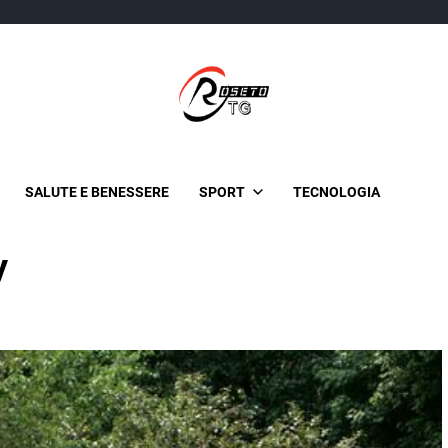
TgRoseto
News Locali su Roseto e l’Abruzzo
SALUTE E BENESSERE
SPORT
TECNOLOGIA
y