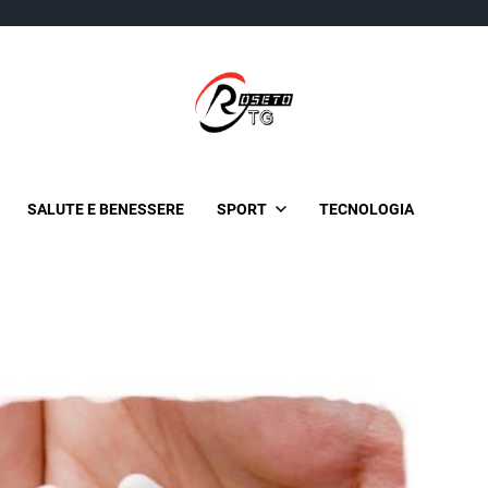
TgRoseto
News Locali su Roseto e l’Abruzzo
SALUTE E BENESSERE
SPORT
TECNOLOGIA