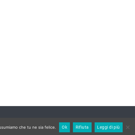
assumiamo che tu ne sia felice.
Ok
Rifiuta
Leggi di più