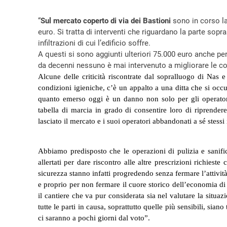
“
Sul mercato coperto di via dei Bastioni
sono in corso la
euro. Si tratta di interventi che riguardano la parte sopr
infiltrazioni di cui l’edificio soffre.
A questi si sono aggiunti ulteriori 75.000 euro anche per
da decenni nessuno è mai intervenuto a migliorare le cond
Alcune delle criticità riscontrate dal sopralluogo di Nas e
condizioni igieniche, c’è un appalto a una ditta che si oc
quanto emerso oggi è un danno non solo per gli operatori
tabella di marcia in grado di consentire loro di riprendere
lasciato il mercato e i suoi operatori abbandonati a sé stessi 
Abbiamo predisposto che le operazioni di pulizia e sanifi
allertati per dare riscontro alle altre prescrizioni richiest
sicurezza stanno infatti progredendo senza fermare l’attivit
e proprio per non fermare il cuore storico dell’economia d
il cantiere che va pur considerata sia nel valutare la situa
tutte le parti in causa, soprattutto quelle più sensibili, sia
ci saranno a pochi giorni dal voto”.