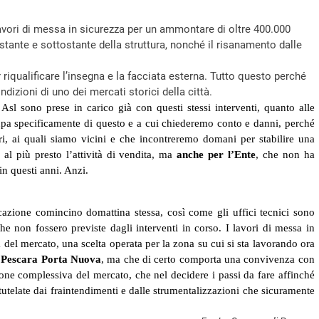
vori di messa in sicurezza per un ammontare di oltre 400.000
astante e sottostante della struttura, nonché il risanamento dalle
 riqualificare l’insegna e la facciata esterna. Tutto questo perché
izioni di uno dei mercati storici della città.
 Asl sono prese in carico già con questi stessi interventi, quanto alle
cupa specificamente di questo e a cui chiederemo conto e danni, perché
, ai quali siamo vicini e che incontreremo domani per stabilire una
 al più presto l’attività di vendita, ma
anche per l’Ente
, che non ha
in questi anni. Anzi.
cazione comincino domattina stessa, così come gli uffici tecnici sono
e che non fossero previste dagli interventi in corso. I lavori di messa in
à del mercato, una scelta operata per la zona su cui si sta lavorando ora
i
Pescara Porta Nuova
, ma che di certo comporta una convivenza con
zione complessiva del mercato, che nel decidere i passi da fare affinché
no tutelate dai fraintendimenti e dalle strumentalizzazioni che sicuramente