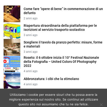
Come fare “opere di bene” in commemorazione di un
defunto
2 anni ago
Riapertura straordinaria della piattaforma per le
iscrizioni al servizio trasporto scolastico
3 anni ago
Scegliere il tavolo da pranzo perfetto: misure, forme
e materiali
3 anni ago
Roseto: il 6 ottobre inizia il 10° Festival Nazionale
della Fotografia – United Colors Of Photography
2022
4 anni ago
Abbronzatura: i cibi che la stimolano
4 anni ago
Utilizziamo i cookie per essere sicuri che tu possa avere la
migliore esperienza sul nostro sito. Se continui ad utilizzare
Cookie
questo sito noi assumiamo che tu ne sia felice.