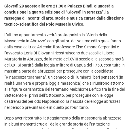
Giovedì 29 agosto alle ore 21.30 a Palazzo Bindi, giungerà a
conclusione la quarta edizione di “Giovedì in terrazza”, la
rassegna di incontri di arte, storia e musica curata dalla direzione
tecnico-scientifica del Polo Museale Civico.
L’ultimo appuntamento vedrà protagonista la “Storia della
Massoneria in Abruzzo” con gli autori del volume edito quest’anno
dalla casa editrice Artemia: il professore Elso Simone Serpentini e
l’avvocato Loris Di Giovanni ricostruiscono due secoli di Libera
Muratoria in Abruzzo, dalla metà del XVIII secolo alla seconda metà
del XX. Si partirà dalla loggia militare di Capua del 1750, costituita in
massima parte da abruzzesi, per proseguire con la cosiddetta
“Rinascenza teramana”, un cenacolo di illuminati liberi pensatori (in
realtà una vera e propria loggia massonica) che si riunirono attorno
alla figura carismatica del teramano Melchiorre Delfico tra la fine del
Settecento e i primi dell’Ottocento, per proseguire con le logge
castrensi del periodo Napoleonico, la nascita delle logge abruzzesi
nel periodo pre-unitario e in quello post-unitario.
Dopo aver ricostruito l’atteggiamento della massoneria abruzzese
in alcuni momenti cruciali della grande storia dell’Istituzione