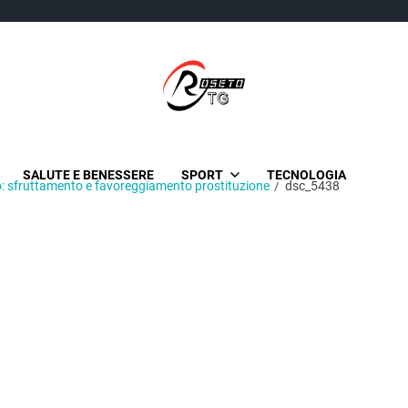
TgRoseto
News Locali su Roseto e l’Abruzzo
SALUTE E BENESSERE
SPORT
TECNOLOGIA
o: sfruttamento e favoreggiamento prostituzione
dsc_5438