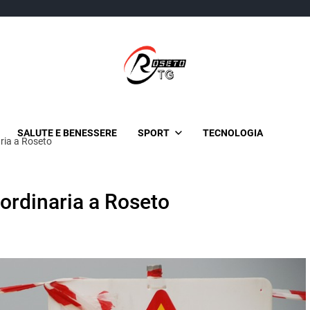
TgRoseto
News Locali su Roseto e l’Abruzzo
SALUTE E BENESSERE
SPORT
TECNOLOGIA
ria a Roseto
ordinaria a Roseto