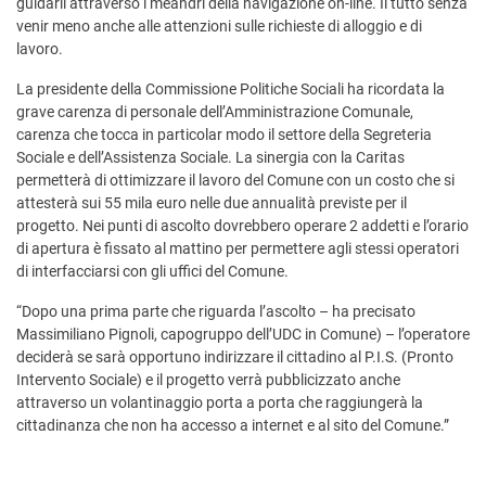
guidarli attraverso i meandri della navigazione on-line. Il tutto senza
venir meno anche alle attenzioni sulle richieste di alloggio e di
lavoro.
La presidente della Commissione Politiche Sociali ha ricordata la
grave carenza di personale dell’Amministrazione Comunale,
carenza che tocca in particolar modo il settore della Segreteria
Sociale e dell’Assistenza Sociale. La sinergia con la Caritas
permetterà di ottimizzare il lavoro del Comune con un costo che si
attesterà sui 55 mila euro nelle due annualità previste per il
progetto. Nei punti di ascolto dovrebbero operare 2 addetti e l’orario
di apertura è fissato al mattino per permettere agli stessi operatori
di interfacciarsi con gli uffici del Comune.
“Dopo una prima parte che riguarda l’ascolto – ha precisato
Massimiliano Pignoli, capogruppo dell’UDC in Comune) – l’operatore
deciderà se sarà opportuno indirizzare il cittadino al P.I.S. (Pronto
Intervento Sociale) e il progetto verrà pubblicizzato anche
attraverso un volantinaggio porta a porta che raggiungerà la
cittadinanza che non ha accesso a internet e al sito del Comune.”