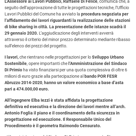
L’Assessore ai Lavori Pubblici, Raffaele Di Felice
, comunica che, a
seguito dell’approvazione di tutte le progettazioni tecniche, l’Ufficio
Lavori Pubblici del Comune ha avviato la
procedura negoziata per
l’affidamento dei lavori riguardanti la realizzazione delle stazioni
di bike sharing in città. La presentazione delle istanze scadrà il
29 gennaio 2020.
L’aggiudicazione degli interventi avverrà
attraverso il criterio del minor prezzo determinato mediante ribasso
sull’elenco dei prezzi del progetto.
I lavori,
che rientrano nelle progettazioni per lo
Sviluppo Urbano
Sostenibile
, opere importanti che
l’Amministrazione del Sindaco
Di Primio
ha visto finanziarsi per una quota complessiva di oltre 6
milioni di euro grazie alla partecipazione al
bando POR FESR
Abruzzo 2014-2020
,
hanno un valore economico a base d’asta
pari a 474.000,00 euro.
All’ingegnere Elba Iezzi è stata affidata la progettazione
definitiva ed esecutiva e la direzione dei lavori mentre all’arch.
Antonio Foglia il piano e il coordinamento della sicurezza in
progettazione ed esecuzione. Il Responsabile Unico del
Procedimento è il geometra Raimondo Censurato.