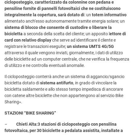
cicloposteggio, caratterizzato da colonnine con pedana e
pensiline fornite di pannelli fotovoltaici che ne costituiscono
integralmente la copertura, sarà dotato di
: un
totem informativo
alimentato anch’esso autonomamente tramite energia solare; un
sistema di blocco che consente di custodire o liberare la
bicicletta
a seconda della scelta del cliente; un apposito l
ettore di
card con relativo display
che serve ad identificare il cliente e
registrare le transazioni eseguite;
un sistema UMTS 4G/5G
attraverso il quale vengono inviati, giornalmente, i dati di utilizzo
delle biciclette ad un computer centrale, che ne verifica la frequenza
di utilizzo e ne controlla eventuali anomalie.
Il cicloposteggio conterrà anche un sistema di aggancio/sgancio
bicicletta dotato di
sistema antifurto
, in grado di vincolare la
bicicletta saldamente e allo stesso tempo impedisca di ancorare
con catene altre biciclette che non appartengono al servizio Bike
Sharing».
STAZIONI “BIKE SHARING”
–
Chieti Alta:3 stazioni di cicloposteggio con pensilina
fotovoltaica,
per 30 biciclette a pedalata assistita, installate
a