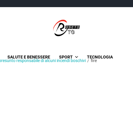
TgRoseto
News Locali su Roseto e l'Abruzzo
SALUTE E BENESSERE
SPORT
TECNOLOGIA
resunto responsabile di alcuni incendi boschivi
fire